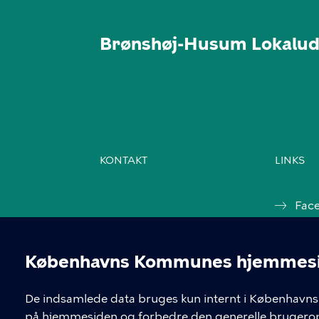
Brønshøj-Husum Lokalud
KONTAKT
LINKS
Fac
Ins
Københavns Kommunes hjemmesid
Kon
Cookieindstil
De indsamlede data bruges kun internt i Københavns 
Cook
på hjemmesiden og forbedre den generelle brugerop