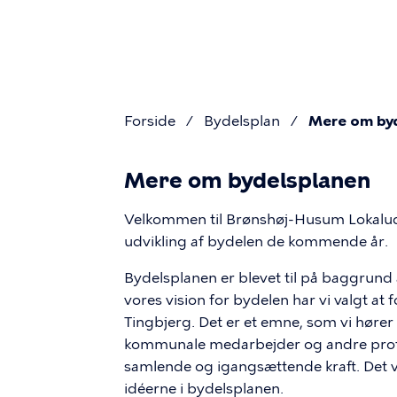
Primæ
Gå
til
navigat
hovedindhold
Forside
Bydelsplan
Mere om by
Brødkru
Mere om bydelsplanen
Velkommen til Brønshøj-Husum Lokaludva
Mere
udvikling af bydelen de kommende år.
Bydelsplanen er blevet til på baggrund
om
vores vision for bydelen har vi valgt 
Tingbjerg. Det er et emne, som vi hører 
bydelspla
kommunale medarbejder og andre profes
samlende og igangsættende kraft. Det vi
idéerne i bydelsplanen.