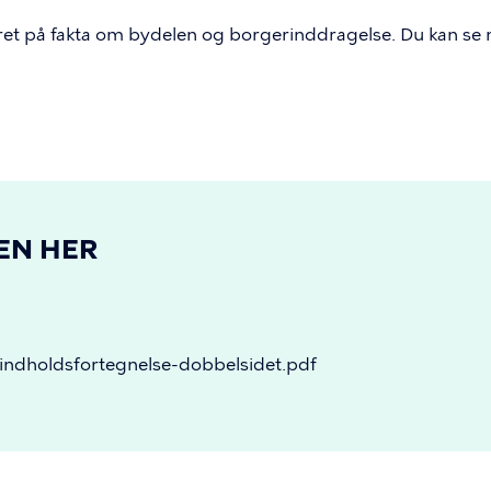
ret på fakta om bydelen og borgerinddragelse. Du kan s
EN HER
ndholdsfortegnelse-dobbelsidet.pdf