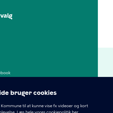
valg
ebook
tagram
e bruger cookies
takt
linger
Kommune til at kunne vise fx videoer og kort
iepolitik
levelse.
Læs hele vores cookiepolitik her