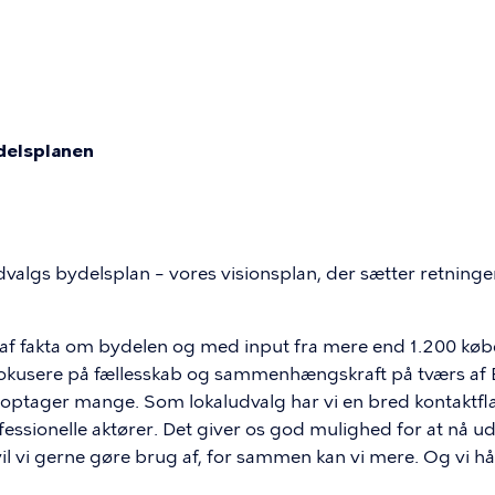
r
ion
delsplanen
mme
lgs bydelsplan – vores visionsplan, der sætter retninge
 af fakta om bydelen og med input fra mere end 1.200 købe
at fokusere på fællesskab og sammenhængskraft på tværs af
optager mange. Som lokaludvalg har vi en bred kontaktflade
nen
sionelle aktører. Det giver os god mulighed for at nå ud
l vi gerne gøre brug af, for sammen kan vi mere. Og vi håbe