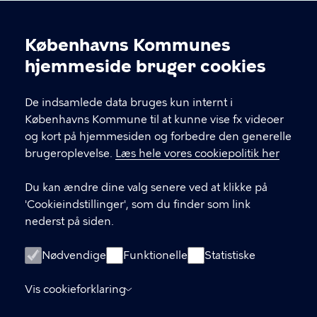
Københavns Kommunes
Cookieindstillinger
hjemmeside bruger cookies
Brønshøj-Husum Lokaludvalg
De indsamlede data bruges kun internt i
Københavns Kommune til at kunne vise fx videoer
og kort på hjemmesiden og forbedre den generelle
brugeroplevelse.
Læs hele vores cookiepolitik her
KONTAKT
Du kan ændre dine valg senere ved at klikke på
'Cookieindstillinger', som du finder som link
nederst på siden.
LINKS
Facebook
Nødvendige
Funktionelle
Statistiske
Instagram
Vis cookieforklaring
Kontakt