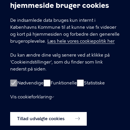
Cookieindstillinger
hjemmeside bruger cookies
Brønshøj-Husum Lokaludvalg
De indsamlede data bruges kun internt i
Københavns Kommune til at kunne vise fx videoer
og kort på hjemmesiden og forbedre den generelle
brugeroplevelse.
Læs hele vores cookiepolitik her
KONTAKT
Du kan ændre dine valg senere ved at klikke på
'Cookieindstillinger', som du finder som link
nederst på siden.
LINKS
Facebook
Nødvendige
Funktionelle
Statistiske
Instagram
Vis cookieforklaring
Kontakt
Tillad udvalgte cookies
Cookiepolitik