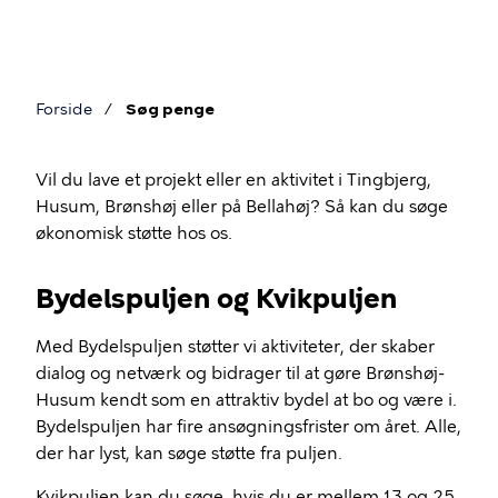
Gå
til
hovedindhold
Forside
Søg penge
Brødkrumme
Vil du lave et projekt eller en aktivitet i Tingbjerg,
Husum, Brønshøj eller på Bellahøj? Så kan du søge
økonomisk støtte hos os.
Søg
penge
Bydelspuljen og Kvikpuljen
Med Bydelspuljen støtter vi aktiviteter, der skaber
dialog og netværk og bidrager til at gøre Brønshøj-
Husum kendt som en attraktiv bydel at bo og være i.
Bydelspuljen har fire ansøgningsfrister om året. Alle,
der har lyst, kan søge støtte fra puljen.
Kvikpuljen kan du søge, hvis du er mellem 13 og 25