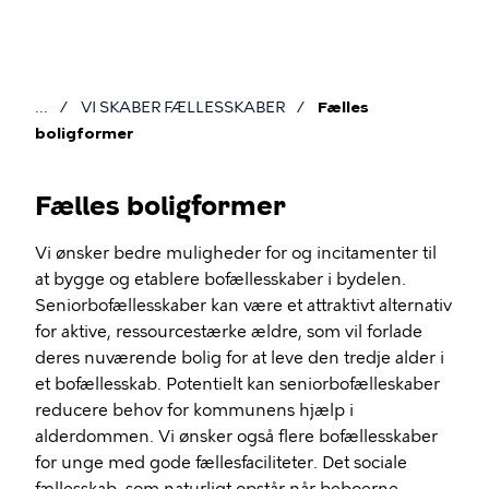
Gå
til
hovedindhold
VI SKABER FÆLLESSKABER
Fælles
Brødkrumme
boligformer
Fælles boligformer
Vi ønsker bedre muligheder for og incitamenter til
Fælles
at bygge og etablere bofællesskaber i bydelen.
Seniorbofællesskaber kan være et attraktivt alternativ
boligformer
for aktive, ressourcestærke ældre, som vil forlade
deres nuværende bolig for at leve den tredje alder i
et bofællesskab. Potentielt kan seniorbofælleskaber
reducere behov for kommunens hjælp i
alderdommen. Vi ønsker også flere bofællesskaber
for unge med gode fællesfaciliteter. Det sociale