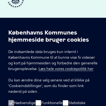
Københavns Kommunes
Cookieindstillinger
hjemmeside bruger cookies
Brønshøj-Husum Lokaludvalg
De indsamlede data bruges kun internt i
Københavns Kommune til at kunne vise fx videoer
og kort på hjemmesiden og forbedre den generelle
brugeroplevelse.
Læs hele vores cookiepolitik her
KONTAKT
Du kan ændre dine valg senere ved at klikke på
'Cookieindstillinger', som du finder som link
nederst på siden.
LINKS
Facebook
Nødvendige
Funktionelle
Statistiske