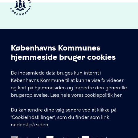
Københavns Kommunes
Cookieindstillinger
hjemmeside bruger cookies
Brønshøj-Husum Lokaludvalg
De indsamlede data bruges kun internt i
Københavns Kommune til at kunne vise fx videoer
og kort på hjemmesiden og forbedre den generelle
brugeroplevelse.
Læs hele vores cookiepolitik her
KONTAKT
Du kan ændre dine valg senere ved at klikke på
'Cookieindstillinger', som du finder som link
nederst på siden.
LINKS