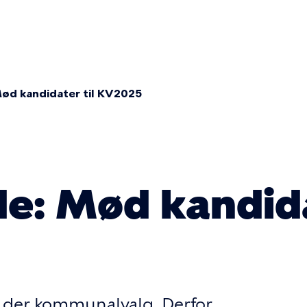
r
ion
d kandidater til KV2025
mme
: Mød kandida
r der kommunalvalg. Derfor