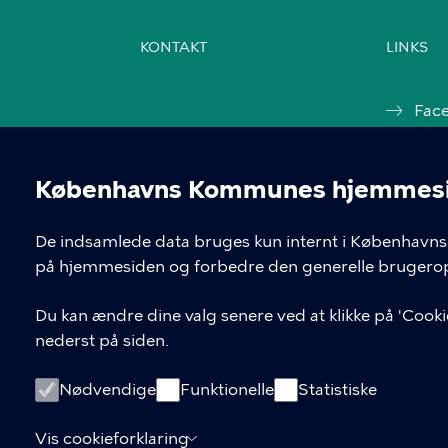
KONTAKT
LINKS
Fac
Ins
Københavns Kommunes hjemmesid
Kon
Cookieindstil
De indsamlede data bruges kun internt i Københavns 
Cook
på hjemmesiden og forbedre den generelle brugerop
Cook
Du kan ændre dine valg senere ved at klikke på 'Cookie
nederst på siden.
Nødvendige
Funktionelle
Statistiske
Vis cookieforklaring