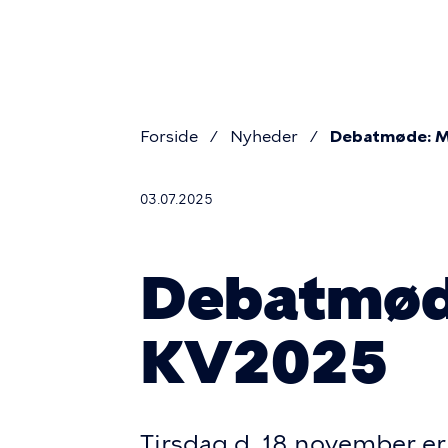
Primæ
Gå
til
navigat
hovedindhold
Forside
Nyheder
Debatmøde: Mø
Brødkru
03.07.2025
Debatmøde
KV2025
Tirsdag d. 18 november e