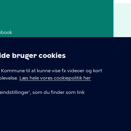
ebook
tagram
e bruger cookies
takt
linger
Kommune til at kunne vise fx videoer og kort
iepolitik
levelse.
Læs hele vores cookiepolitik her
ieindstillinger
indstillinger', som du finder som link