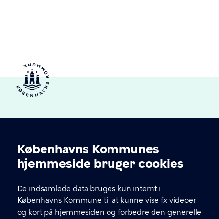
Københavns Kommunes
Cookieindstillinger
hjemmeside bruger cookies
Brønshøj-Husum Lokaludvalg
De indsamlede data bruges kun internt i
Københavns Kommune til at kunne vise fx videoer
og kort på hjemmesiden og forbedre den generelle