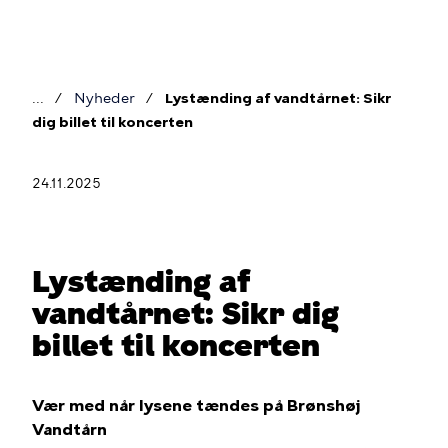
Gå
til
hovedindhold
Nyheder
Lystænding af vandtårnet: Sikr
Brødkrumme
dig billet til koncerten
24.11.2025
Lystænding af
vandtårnet: Sikr dig
billet til koncerten
Vær med når lysene tændes på Brønshøj
Vandtårn