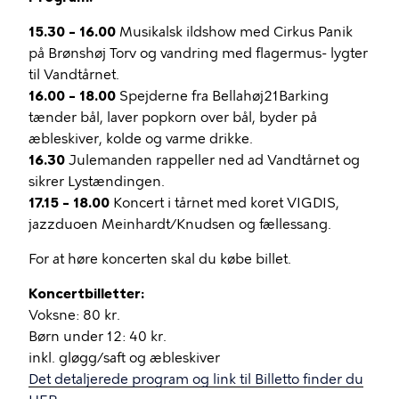
15.30 – 16.00
Musikalsk ildshow med Cirkus Panik
på Brønshøj Torv og vandring med flagermus- lygter
til Vandtårnet.
16.00 – 18.00
Spejderne fra Bellahøj21Barking
tænder bål, laver popkorn over bål, byder på
æbleskiver, kolde og varme drikke.
16.30
Julemanden rappeller ned ad Vandtårnet og
sikrer Lystændingen.
17.15 – 18.00
Koncert i tårnet med koret VIGDIS,
jazzduoen Meinhardt/Knudsen og fællessang.
For at høre koncerten skal du købe billet.
Koncertbilletter:
Voksne: 80 kr.
Børn under 12: 40 kr.
inkl. gløgg/saft og æbleskiver
Det detaljerede program og link til Billetto finder du