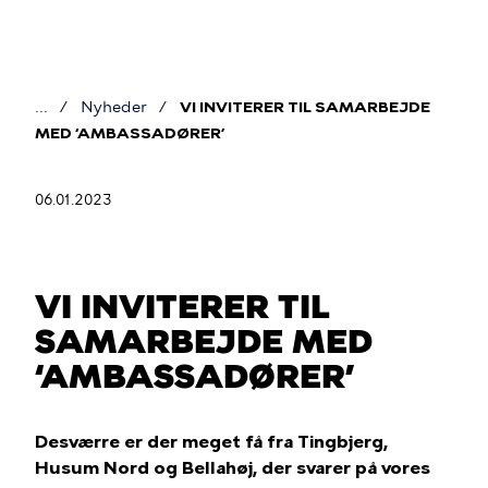
Gå
til
hovedindhold
Nyheder
VI INVITERER TIL SAMARBEJDE
Brødkrumme
MED ‘AMBASSADØRER’
06.01.2023
VI INVITERER TIL
SAMARBEJDE MED
‘AMBASSADØRER’
Desværre er der meget få fra Tingbjerg,
Husum Nord og Bellahøj, der svarer på vores