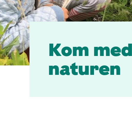
på
naturen
i
Kom med 
Brønshøj-
naturen
Husum
bydel