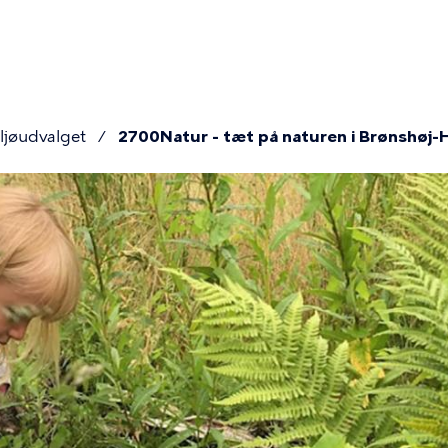
r
ion
ljøudvalget
2700Natur - tæt på naturen i Brønshøj
mme
r